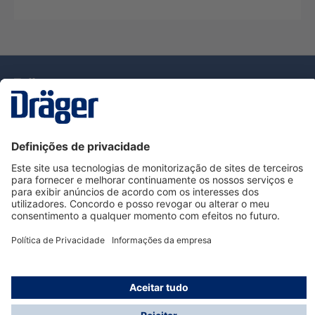
Tecnologia
para la vida
Serviço de Apoio ao Cliente Dräger
Utilização da loja
Informações
© Dräger Portugal, Lda, 2024
* Todos os preços excl. IVA mais
custos de envio
e