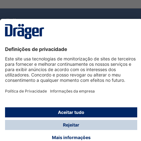
Tecnologia
para la vida
Serviço de Apoio ao Cliente Dräger
Utilização da loja
Informações
© Dräger Portugal, Lda, 2024
* Todos os preços excl. IVA mais
custos de envio
e
possíveis taxas de entrega, se não for indicado o
contrário.