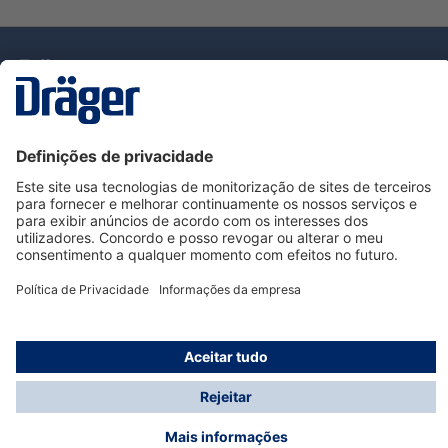
Tecnologia
para la vida
Serviço de Apoio ao Cliente Dräger
Utilização da loja
Informações
© Dräger Portugal, Lda, 2024
* Todos os preços excl. IVA mais
custos de envio
e
possíveis taxas de entrega, se não for indicado o
contrário.