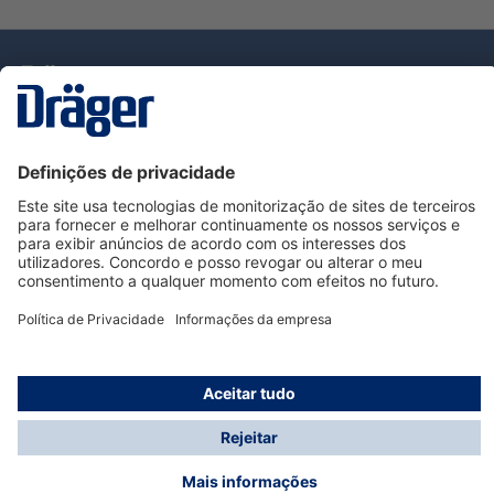
Tecnologia
para la vida
Serviço de Apoio ao Cliente Dräger
Utilização da loja
Informações
© Dräger Portugal, Lda, 2024
* Todos os preços excl. IVA mais
custos de envio
e
possíveis taxas de entrega, se não for indicado o
contrário.