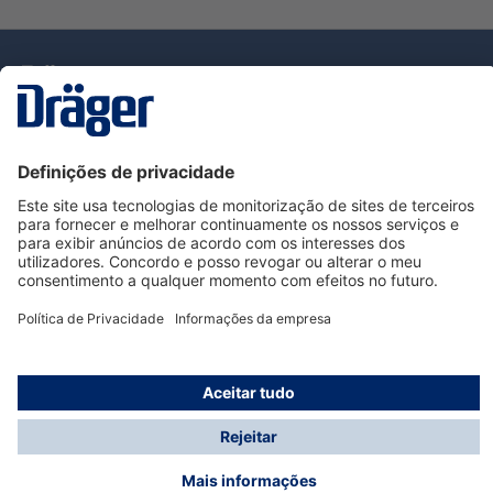
Tecnologia
para la vida
Serviço de Apoio ao Cliente Dräger
Utilização da loja
Informações
© Dräger Portugal, Lda, 2024
* Todos os preços excl. IVA mais
custos de envio
e
possíveis taxas de entrega, se não for indicado o
contrário.