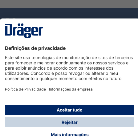
Tecnologia
para la vida
Serviço de Apoio ao Cliente Dräger
Utilização da loja
Informações
© Dräger Portugal, Lda, 2024
* Todos os preços excl. IVA mais
custos de envio
e
possíveis taxas de entrega, se não for indicado o
contrário.