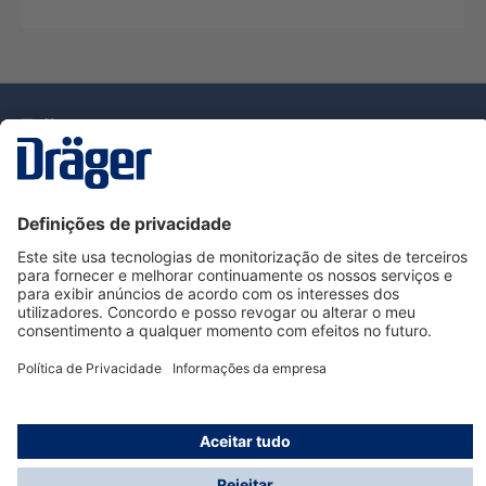
Tecnologia
para la vida
Serviço de Apoio ao Cliente Dräger
Utilização da loja
Informações
© Dräger Portugal, Lda, 2024
* Todos os preços excl. IVA mais
custos de envio
e