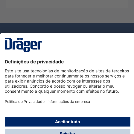
Tecnologia
para la vida
Serviço de Apoio ao Cliente Dräger
Utilização da loja
Informações
© Dräger Portugal, Lda, 2024
* Todos os preços excl. IVA mais
custos de envio
e