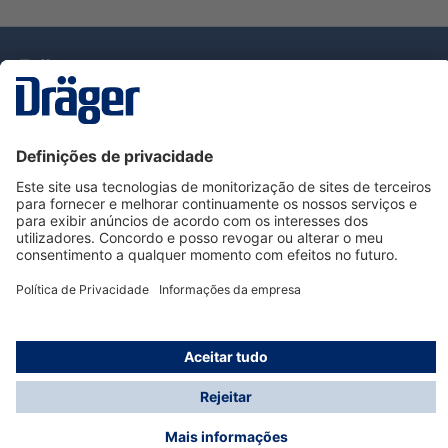
Tecnologia
para la vida
Serviço de Apoio ao Cliente Dräger
Utilização da loja
Informações
© Dräger Portugal, Lda, 2024
* Todos os preços excl. IVA mais
custos de envio
e
possíveis taxas de entrega, se não for indicado o
contrário.