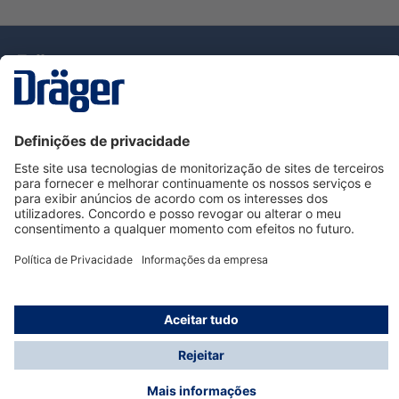
Tecnologia
para la vida
Serviço de Apoio ao Cliente Dräger
Utilização da loja
Informações
© Dräger Portugal, Lda, 2024
* Todos os preços excl. IVA mais
custos de envio
e
possíveis taxas de entrega, se não for indicado o
contrário.