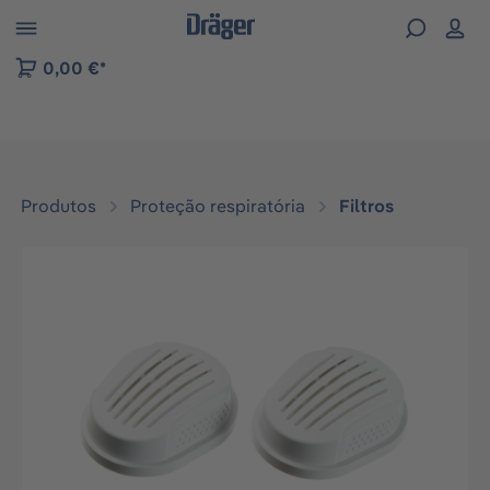
Skip to B2B platform navigation
0,00 €*
Produtos
Proteção respiratória
Filtros
Ignorar galeria de imagens