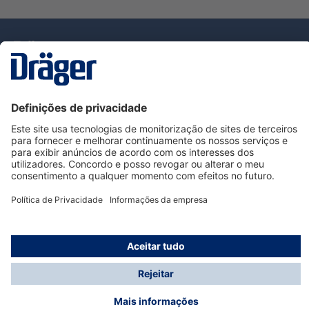
Tecnologia
para la vida
Serviço de Apoio ao Cliente Dräger
Utilização da loja
Informações
© Dräger Portugal, Lda, 2024
* Todos os preços excl. IVA mais
custos de envio
e
possíveis taxas de entrega, se não for indicado o
contrário.