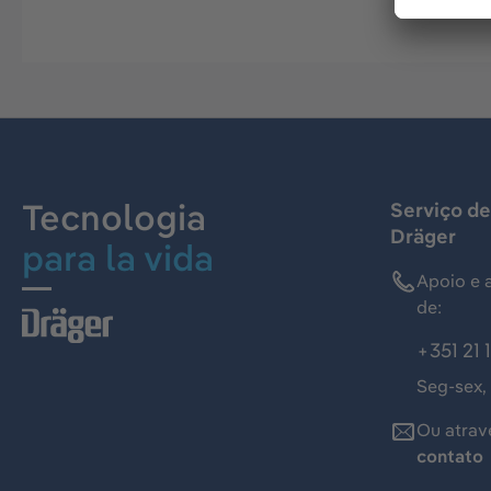
Tecnologia
Serviço de
Dräger
para la vida
Apoio e 
de:
+351 21 
Seg-sex,
Ou atrav
contato