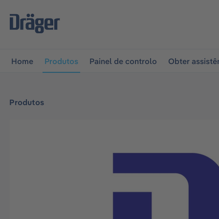
 para a navegação principal
Skip to B2B platform naviga
Home
Produtos
Painel de controlo
Obter assistê
Produtos
Ignorar galeria de imagens