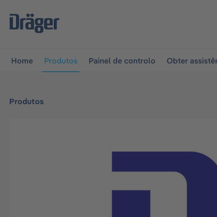
 para a navegação principal
Skip to B2B platform naviga
Home
Produtos
Painel de controlo
Obter assistê
Produtos
Ignorar galeria de imagens