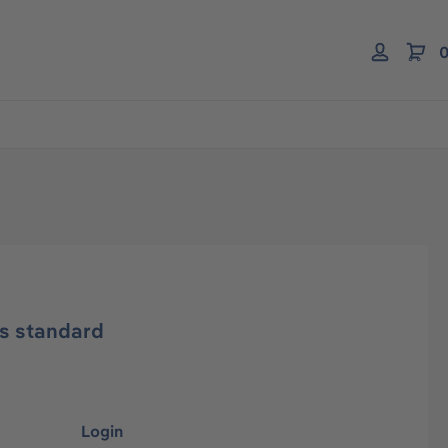
0
ns standard
Login