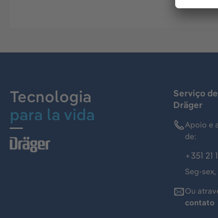
Tecnologia
Serviço de
Dräger
para la vida
Apoio e 
de:
+351 21 
Seg-sex,
Ou atrav
contato