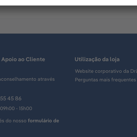
 Apoio ao Cliente
Utilização da loja
Website corporativo da Dr
aconselhamento através
Perguntas mais frequentes
155 45 86
 09h00 - 15h00
és do nosso
formulário de