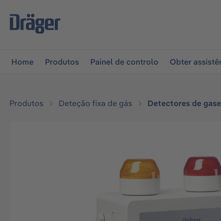
 para a navegação principal
Skip to B2B platform naviga
Home
Produtos
Painel de controlo
Obter assistê
Produtos
Deteção fixa de gás
Detectores de gase
Ignorar galeria de imagens