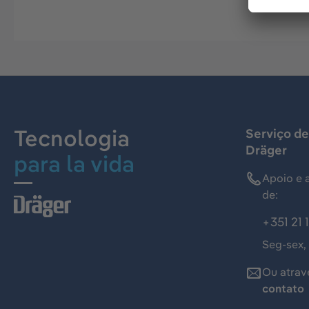
Tecnologia
Serviço de
Dräger
para la vida
Apoio e 
de:
+351 21 
Seg-sex,
Ou atrav
contato