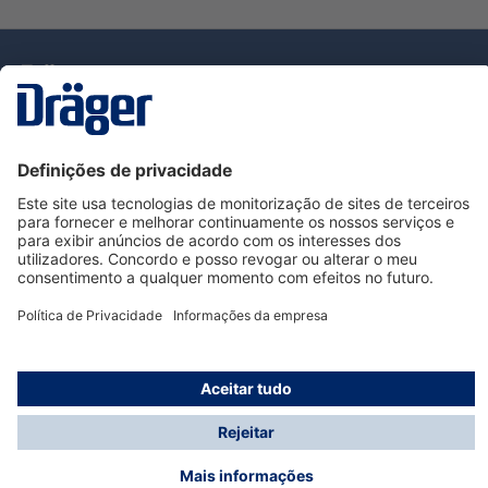
Tecnologia
para la vida
Serviço de Apoio ao Cliente Dräger
Utilização da loja
Informações
© Dräger Portugal, Lda, 2024
* Todos os preços excl. IVA mais
custos de envio
e
possíveis taxas de entrega, se não for indicado o
contrário.