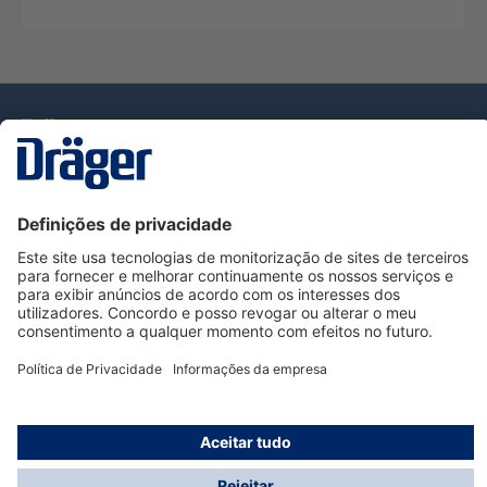
Tecnologia
para la vida
Serviço de Apoio ao Cliente Dräger
Utilização da loja
Informações
© Dräger Portugal, Lda, 2024
* Todos os preços excl. IVA mais
custos de envio
e