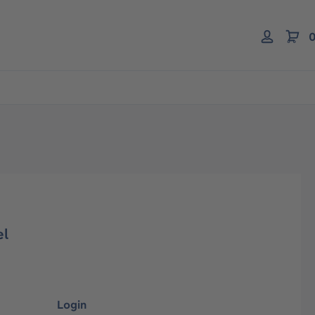
0
el
Login