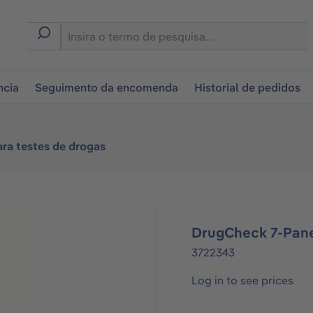
tion
ncia
Seguimento da encomenda
Historial de pedidos
ara testes de drogas
DrugCheck 7-Pan
3722343
Log in to see prices