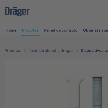
 para a navegação principal
Skip to B2B platform naviga
Home
Produtos
Painel de controlo
Obter assistê
Produtos
Teste de álcool e drogas
Dispositivos p
Ignorar galeria de imagens