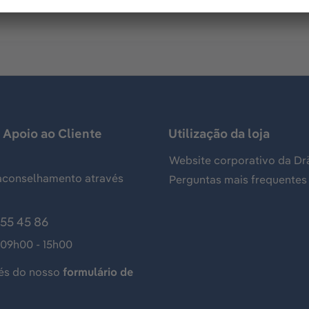
 Apoio ao Cliente
Utilização da loja
Website corporativo da Dr
aconselhamento através
Perguntas mais frequentes
155 45 86
 09h00 - 15h00
és do nosso
formulário de