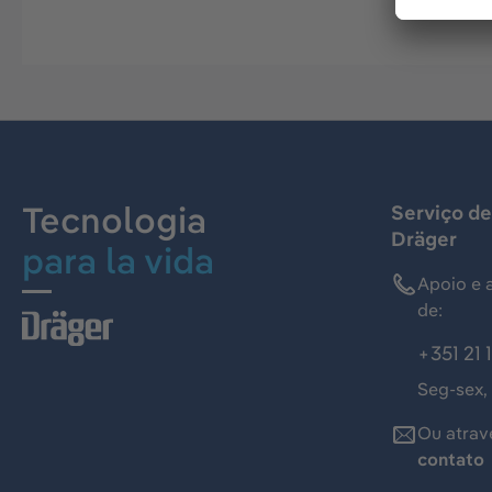
Tecnologia
Serviço de
Dräger
para la vida
Apoio e 
de:
+351 21 
Seg-sex,
Ou atrav
contato