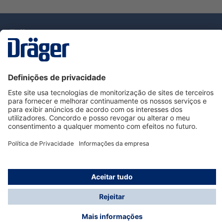
Tecnologia
para la vida
Serviço de Apoio ao Cliente Dräger
Utilização da loja
Informações
© Dräger Portugal, Lda, 2024
* Todos os preços excl. IVA mais
custos de envio
e
possíveis taxas de entrega, se não for indicado o
contrário.