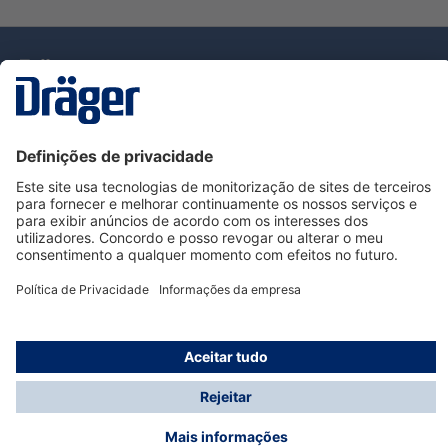
Tecnologia
para la vida
Serviço de Apoio ao Cliente Dräger
Utilização da loja
Informações
© Dräger Portugal, Lda, 2024
* Todos os preços excl. IVA mais
custos de envio
e
possíveis taxas de entrega, se não for indicado o
contrário.