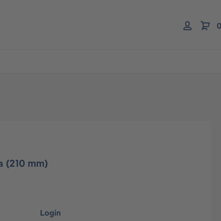
0
a (210 mm)
Login