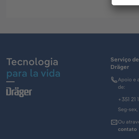
Tecnologia
Serviço de
Dräger
para la vida
Apoio e 
de:
+351 21 
Seg-sex,
Ou atrav
contato