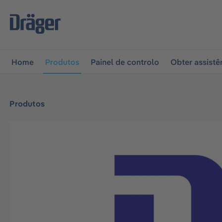
 para a navegação principal
Skip to B2B platform naviga
Home
Produtos
Painel de controlo
Obter assistê
Produtos
Ignorar galeria de imagens