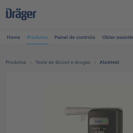
 para a navegação principal
Skip to B2B platform naviga
Home
Produtos
Painel de controlo
Obter assistê
Produtos
Teste de álcool e drogas
Alcotest
Ignorar galeria de imagens