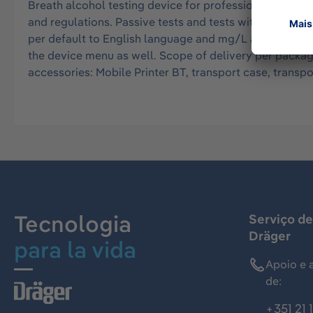
Breath alcohol testing device for professional use, c
and regulations. Passive tests and tests with mouthp
per default to English language and mg/L as measuring u
the device menu as well. Scope of delivery per packaging
accessories: Mobile Printer BT, transport case, transpo
Tecnologia
Serviço de
Dräger
para la vida
Apoio e 
de:
+351 21 