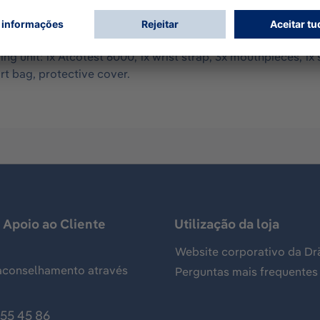
ompliant to EN15964, US NHTSA evidential, Australia AS3547 
iece possible. Manufactured in Germany by Dräger, long-sta
nit. During first start, in a setup assistant, customer confi
 unit: 1x Alcotest 6000, 1x wrist strap, 3x mouthpieces, 1x sa
rt bag, protective cover.
 Apoio ao Cliente
Utilização da loja
Website corporativo da Dr
aconselhamento através
Perguntas mais frequentes
155 45 86