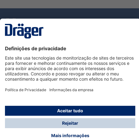
Tecnologia
para la vida
Serviço de Apoio ao Cliente Dräger
Utilização da loja
Informações
© Dräger Portugal, Lda, 2024
* Todos os preços excl. IVA mais
custos de envio
e
possíveis taxas de entrega, se não for indicado o
contrário.