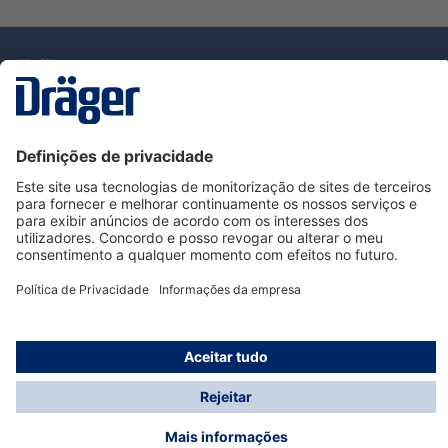
Tecnologia
para la vida
Serviço de Apoio ao Cliente Dräger
Utilização da loja
Informações
© Dräger Portugal, Lda, 2024
* Todos os preços excl. IVA mais
custos de envio
e
possíveis taxas de entrega, se não for indicado o
contrário.