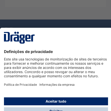
Tecnologia
para la vida
Serviço de Apoio ao Cliente Dräger
Utilização da loja
Informações
© Dräger Portugal, Lda, 2024
* Todos os preços excl. IVA mais
custos de envio
e