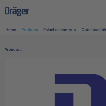
 para a navegação principal
Skip to B2B platform naviga
Home
Produtos
Painel de controlo
Obter assistê
Produtos
Ignorar galeria de imagens