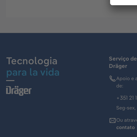
Tecnologia
Serviço de
Dräger
para la vida
Apoio e 
de:
+351 21 
Seg-sex,
Ou atrav
contato