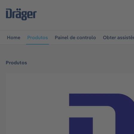
 para a navegação principal
Skip to B2B platform naviga
Home
Produtos
Painel de controlo
Obter assistê
Produtos
Ignorar galeria de imagens