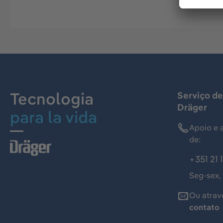
Tecnologia
Serviço de
Dräger
para la vida
Apoio e 
de:
+351 21 
Seg-sex,
Ou atrav
contato