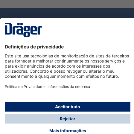
Tecnologia
para la vida
Serviço de Apoio ao Cliente Dräger
Utilização da loja
Informações
© Dräger Portugal, Lda, 2024
* Todos os preços excl. IVA mais
custos de envio
e
possíveis taxas de entrega, se não for indicado o
contrário.