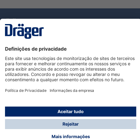
Tecnologia
para la vida
Serviço de Apoio ao Cliente Dräger
Utilização da loja
Informações
© Dräger Portugal, Lda, 2024
* Todos os preços excl. IVA mais
custos de envio
e
possíveis taxas de entrega, se não for indicado o
contrário.