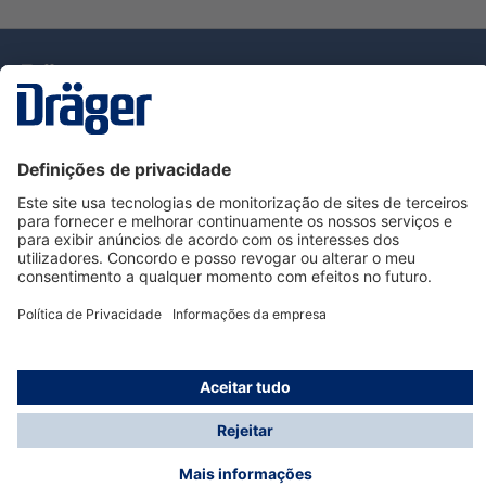
Tecnologia
para la vida
Serviço de Apoio ao Cliente Dräger
Utilização da loja
Informações
© Dräger Portugal, Lda, 2024
* Todos os preços excl. IVA mais
custos de envio
e
possíveis taxas de entrega, se não for indicado o
contrário.