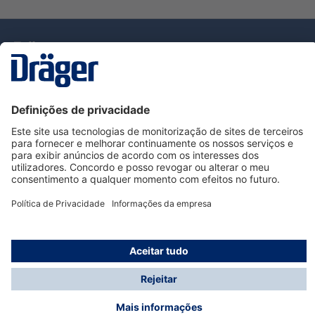
Tecnologia
para la vida
Serviço de Apoio ao Cliente Dräger
Utilização da loja
Informações
© Dräger Portugal, Lda, 2024
* Todos os preços excl. IVA mais
custos de envio
e
possíveis taxas de entrega, se não for indicado o
contrário.