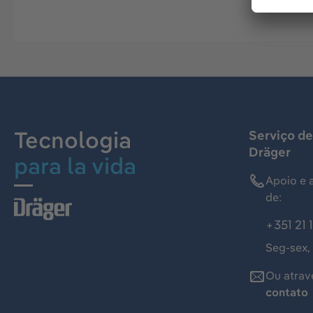
Tecnologia
Serviço de
Dräger
para la vida
Apoio e 
de:
+351 21 
Seg-sex,
Ou atrav
contato