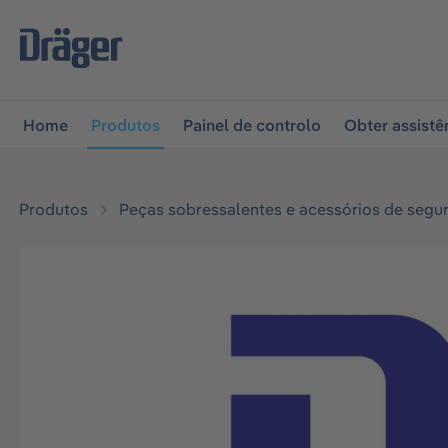
 para a navegação principal
Skip to B2B platform naviga
Home
Produtos
Painel de controlo
Obter assistê
Produtos
Peças sobressalentes e acessórios de segu
Ignorar galeria de imagens