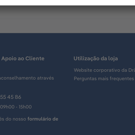
 Apoio ao Cliente
Utilização da loja
Website corporativo da Dr
aconselhamento através
Perguntas mais frequentes
155 45 86
 09h00 - 15h00
és do nosso
formulário de