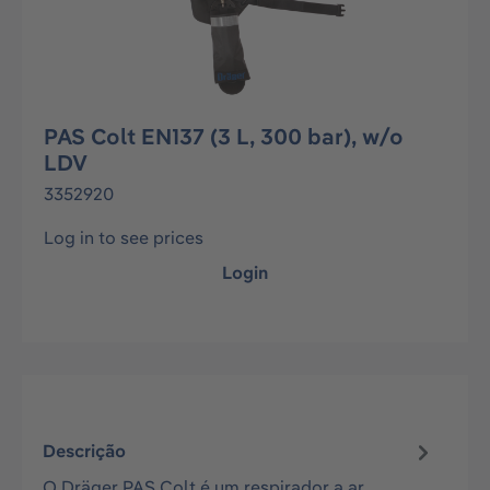
PAS Colt EN137 (3 L, 300 bar), w/o
LDV
3352920
Log in to see prices
Login
Descrição
O Dräger PAS Colt é um respirador a ar