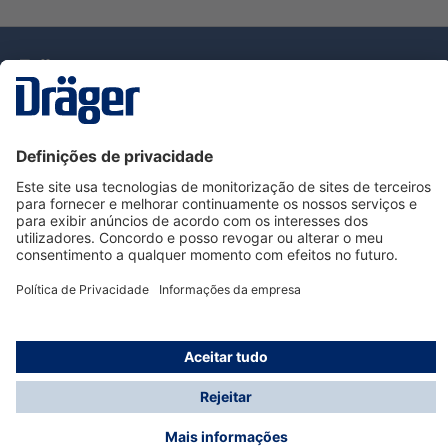
Tecnologia
para la vida
Serviço de Apoio ao Cliente Dräger
Utilização da loja
Informações
© Dräger Portugal, Lda, 2024
* Todos os preços excl. IVA mais
custos de envio
e
possíveis taxas de entrega, se não for indicado o
contrário.