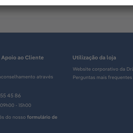
 Apoio ao Cliente
Utilização da loja
Website corporativo da Dr
aconselhamento através
Perguntas mais frequentes
155 45 86
 09h00 - 15h00
és do nosso
formulário de