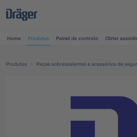
 para a navegação principal
Skip to B2B platform naviga
Home
Produtos
Painel de controlo
Obter assistê
Produtos
Peças sobressalentes e acessórios de segu
Ignorar galeria de imagens