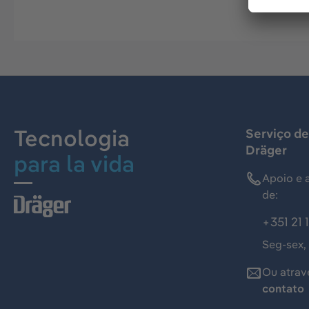
Tecnologia
Serviço de
Dräger
para la vida
Apoio e 
de:
+351 21 
Seg-sex,
Ou atrav
contato