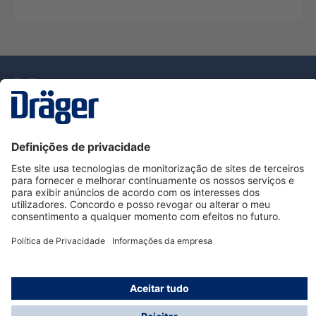
Tecnologia
para la vida
Serviço de Apoio ao Cliente Dräger
Utilização da loja
Informações
© Dräger Portugal, Lda, 2024
* Todos os preços excl. IVA mais
custos de envio
e