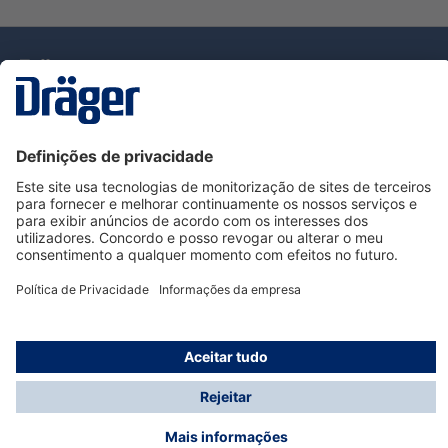
Tecnologia
para la vida
Serviço de Apoio ao Cliente Dräger
Utilização da loja
Informações
© Dräger Portugal, Lda, 2024
* Todos os preços excl. IVA mais
custos de envio
e
possíveis taxas de entrega, se não for indicado o
contrário.