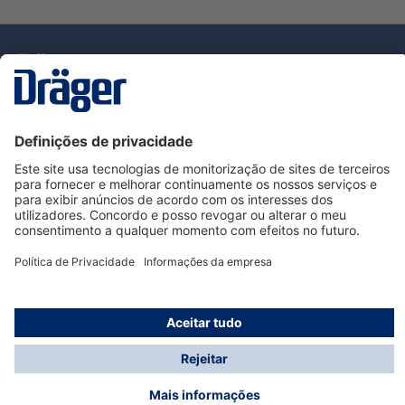
Tecnologia
para la vida
Serviço de Apoio ao Cliente Dräger
Utilização da loja
Informações
© Dräger Portugal, Lda, 2024
* Todos os preços excl. IVA mais
custos de envio
e
possíveis taxas de entrega, se não for indicado o
contrário.