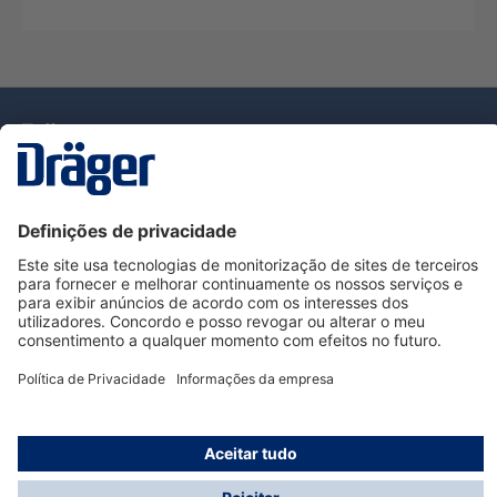
Tecnologia
para la vida
Serviço de Apoio ao Cliente Dräger
Utilização da loja
Informações
© Dräger Portugal, Lda, 2024
* Todos os preços excl. IVA mais
custos de envio
e