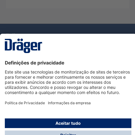
Tecnologia
para la vida
Serviço de Apoio ao Cliente Dräger
Utilização da loja
Informações
© Dräger Portugal, Lda, 2024
* Todos os preços excl. IVA mais
custos de envio
e