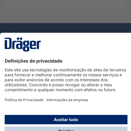
Tecnologia
para la vida
Serviço de Apoio ao Cliente Dräger
Utilização da loja
Informações
© Dräger Portugal, Lda, 2024
* Todos os preços excl. IVA mais
custos de envio
e