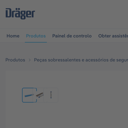
 para a navegação principal
Skip to B2B platform naviga
Home
Produtos
Painel de controlo
Obter assistê
Produtos
Peças sobressalentes e acessórios de segu
Ignorar galeria de imagens