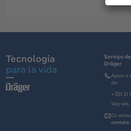
Tecnologia
Serviço de
Dräger
para la vida
Apoio e 
de:
+351 21 
Seg-sex,
Ou atrav
contato