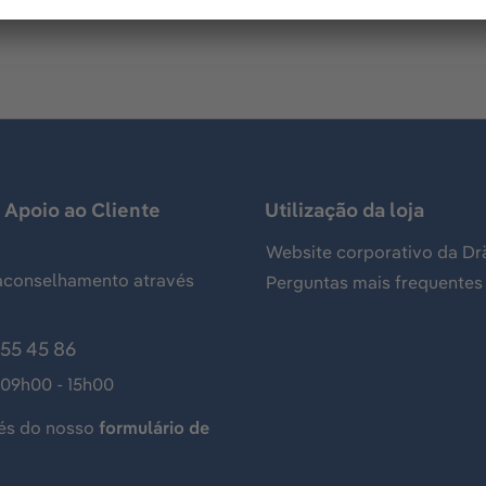
 Apoio ao Cliente
Utilização da loja
Website corporativo da Dr
aconselhamento através
Perguntas mais frequentes
155 45 86
 09h00 - 15h00
és do nosso
formulário de