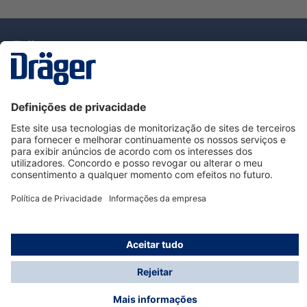
Tecnologia
para la vida
Serviço de Apoio ao Cliente Dräger
Utilização da loja
Informações
© Dräger Portugal, Lda, 2024
* Todos os preços excl. IVA mais
custos de envio
e
possíveis taxas de entrega, se não for indicado o
contrário.