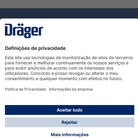
Tecnologia
para la vida
Serviço de Apoio ao Cliente Dräger
Utilização da loja
Informações
© Dräger Portugal, Lda, 2024
* Todos os preços excl. IVA mais
custos de envio
e
possíveis taxas de entrega, se não for indicado o
contrário.