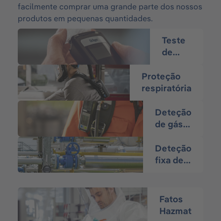
facilmente comprar uma grande parte dos nossos
produtos em pequenas quantidades.
Teste
de
álcool
e
Proteção
drogas
respiratória
Deteção
de gás
portátil
Deteção
fixa de
gás
Fatos
Hazmat