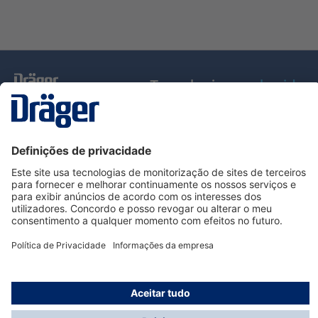
Tecnologia
para la vida
Serviço de Apoio ao Cliente Dräger
Utilização da loja
Informações
© Dräger Portugal, Lda, 2024
* Todos os preços excl. IVA mais
custos de envio
e