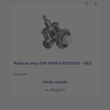
Ignorar a galeria de produtos
X-plore 1320 V FFP2 V
3951214
Iniciar sessão
ou
Registo