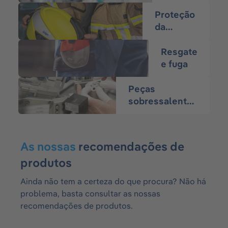
Proteção
da
cabeça e
dos
Resgate
olhos
e fuga
Peças
sobressalentes
de segurança
As nossas
recomendações de
produtos
Ainda não tem a certeza do que procura? Não há
problema, basta consultar as nossas
recomendações de produtos.