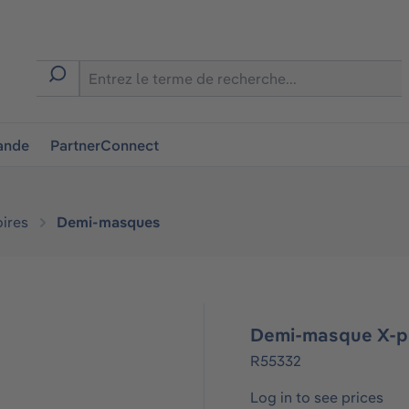
ion
ande
PartnerConnect
ires
Demi-masques
Demi-masque X-pl
R55332
Log in to see prices