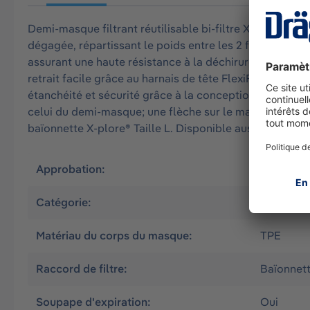
Demi-masque filtrant réutilisable bi-filtre X-plore 33
dégagée, répartissant le poids entre les 2 filtres. Ba
assurant une haute résistance à la déchirure, une gran
retrait facile grâce au harnais de tête FlexiFit de nou
étanchéité et sécurité grâce à la conception du demi-
celui du demi-masque; une flèche sur le masque indique 
baïonnette X-plore® Taille L. Disponible aussi en taill
Approbation:
FR
Catégorie:
Demi-ma
Matériau du corps du masque:
TPE
Raccord de filtre:
Baïonnette
Soupape d'expiration:
Oui