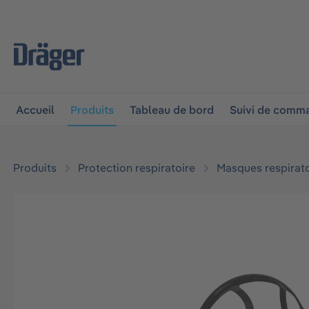
 à la navigation principale
Skip to B2B platform navigat
Accueil
Produits
Tableau de bord
Suivi de comm
Produits
Protection respiratoire
Masques respirato
Ignorer la galerie d'images