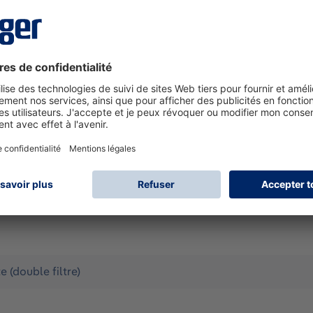
00 TPE L La solution prix à maintenance réduite ! Confortabl
ndage en "X" répartissant la pression. Corps de masque en T
de longévité et une bonne résistance aux UV. Valve expiratoi
velle génération très souple; ajustement et maintien optimal 
masque Raccord Sécurisé à baïonnette Dräger X-plore®. Le mar
le sens de rotation; on tourne jusqu'au point d'arrêt. On év
e S et M Poids : 95 g Conforme à l'EN 140 Emballage individue
sque
 (double filtre)