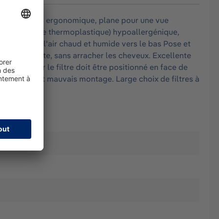
e : conception ergonomique, plane pour une vue
PE (élastomère thermoplastique) hypoallergénique,
re évacuant l'air chaud et humide vers le bas Pose et
sur chaque tête, sans arracher les cheveux. Excellente
quage sur le filtre doit être positionné en face de
ite ainsi tout mauvais montage. Large choix de filtres à
l