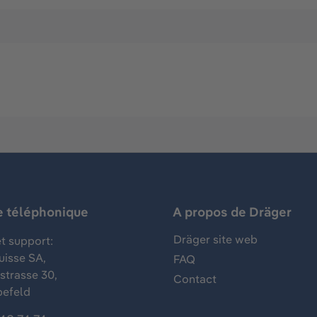
e téléphonique
A propos de Dräger
Dräger site web
t support:
uisse SA,
FAQ
trasse 30,
Contact
befeld