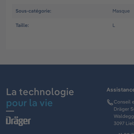
Sous-catégorie:
Masque
Taille:
L
La technologie
Assistanc
pour la vie
Conseil e
Dräger S
Waldeggs
3097 Lie