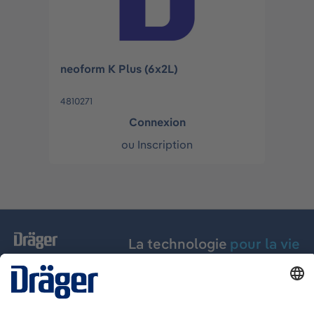
neoform K Plus (6x2L)
4810271
Connexion
ou
Inscription
La technologie
pour la vie
Assistance téléphonique