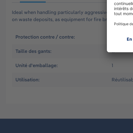
Ideal when handling particularly aggressive media, fo
on waste deposits, as equipment for fire brigades, etc. 
Protection contre / contre:
Agents in
Taille des gants:
11
Unité d'emballage:
1
Utilisation:
Réutilisa