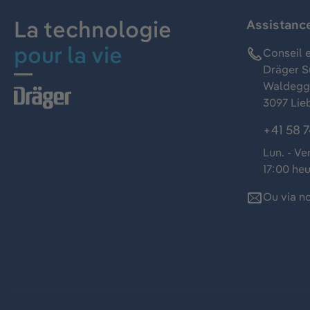
La technologie
Assistanc
pour la vie
Conseil e
Dräger S
Waldeggs
3097 Lie
+41 58 7
Lun. - Ve
17:00 he
Ou via n