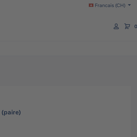
Francais (CH)
0
 (paire)