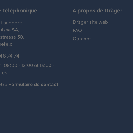
e téléphonique
A propos de Dräger
Dräger site web
t support:
uisse SA,
FAQ
trasse 30,
Contact
befeld
48 74 74
n. 08:00 - 12:00 et 13:00 -
ures
otre
Formulaire de contact