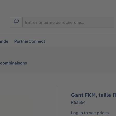
ion
ande
PartnerConnect
 combinaisons
Gant FKM, taille 11
R53554
Log in to see prices