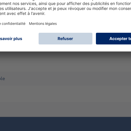
r cleaning with hazardous substances without high mechanic
Size 11
fectieux, Gaz, Liquides, Particules, Particules radioactives
ble