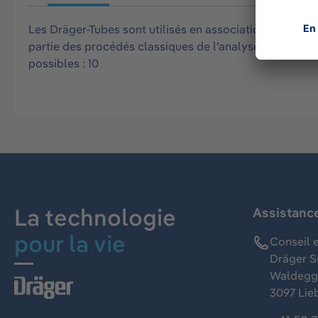
Les Dräger-Tubes sont utilisés en association avec une
partie des procédés classiques de l’analyse des gaz. 
possibles : 10
La technologie
Assistanc
pour la vie
Conseil e
Dräger S
Waldeggs
3097 Lie