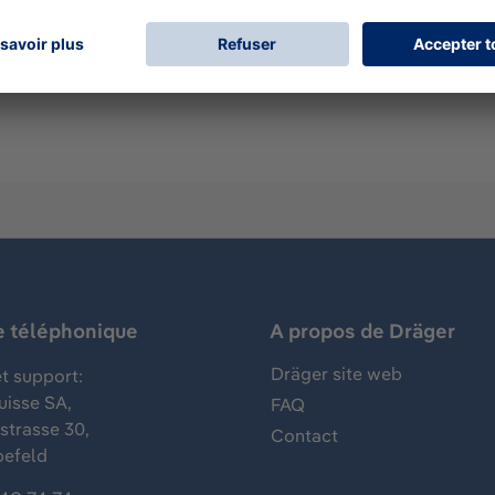
 pompe pour tubes réactifs Dräger pour les mesures des gaz, 
Ce Dräger-Tube est utilisé pour la détection de mercaptan. 
e téléphonique
A propos de Dräger
Dräger site web
t support:
uisse SA,
FAQ
trasse 30,
Contact
befeld