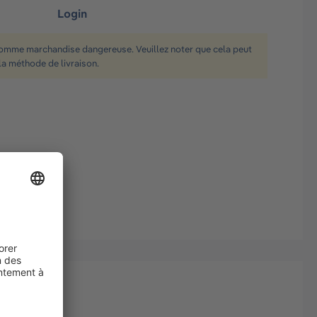
Login
comme marchandise dangereuse. Veuillez noter que cela peut
la méthode de livraison.