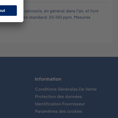
vapeurs et aérosols, en général dans l’air, et font
Plage de mesure standard: 20-100 ppm. Mesures
Information
Conditions Générales De Vente
Protection des données
Identification Fournisseur
Paramètres des cookies