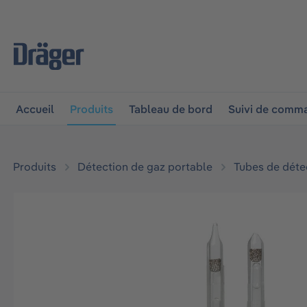
 à la navigation principale
Skip to B2B platform navigat
Accueil
Produits
Tableau de bord
Suivi de comm
Produits
Détection de gaz portable
Tubes de déte
Ignorer la galerie d'images