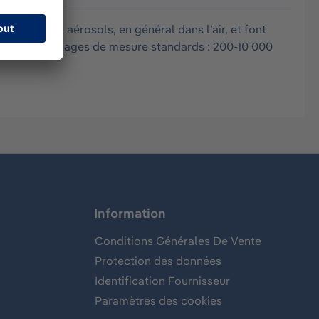
vapeurs et aérosols, en général dans l’air, et font
 phosphoré. Plages de mesure standards : 200-10 000
Information
Conditions Générales De Vente
Protection des données
Identification Fournisseur
Paramètres des cookies