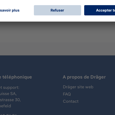
 pompe pour tubes réactifs Dräger pour les mesures des gaz, 
Ce Dräger-Tube est utilisé pour la détection de l’hydrogène
e téléphonique
A propos de Dräger
Dräger site web
t support:
uisse SA,
FAQ
trasse 30,
Contact
befeld