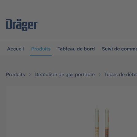
 à la navigation principale
Skip to B2B platform navigat
Accueil
Produits
Tableau de bord
Suivi de comm
Produits
Détection de gaz portable
Tubes de déte
Ignorer la galerie d'images