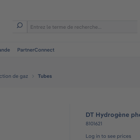
ion
ande
PartnerConnect
ction de gaz
Tubes
DT Hydrogène pho
8101621
Log in to see prices