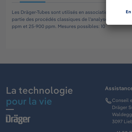
Les Dräger-Tubes sont utilisés en association avec une
partie des procédés classiques de l’analyse des gaz. 
ppm et 25-900 ppm. Mesures possibles: 10
La technologie
Assistanc
pour la vie
Conseil e
Dräger S
Waldeggs
3097 Lie