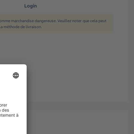
Login
comme marchandise dangereuse. Veuillez noter que cela peut
la méthode de livraison.