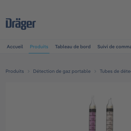
 à la navigation principale
Skip to B2B platform navigat
Accueil
Produits
Tableau de bord
Suivi de comm
Produits
Détection de gaz portable
Tubes de déte
Ignorer la galerie d'images