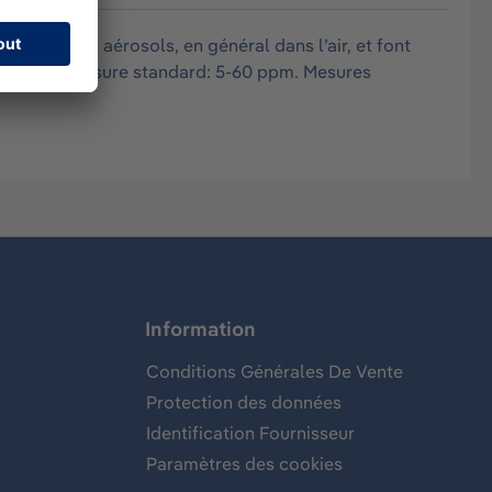
vapeurs et aérosols, en général dans l’air, et font
. Plage de mesure standard: 5-60 ppm. Mesures
Information
Conditions Générales De Vente
Protection des données
Identification Fournisseur
Paramètres des cookies