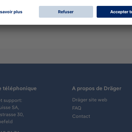
 pompe pour tubes réactifs Dräger pour les mesures des gaz, 
Ce Dräger-Tube est utilisé pour la détection du chloroprène
e téléphonique
A propos de Dräger
Dräger site web
t support:
uisse SA,
FAQ
trasse 30,
Contact
befeld