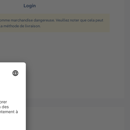
Login
comme marchandise dangereuse. Veuillez noter que cela peut
la méthode de livraison.