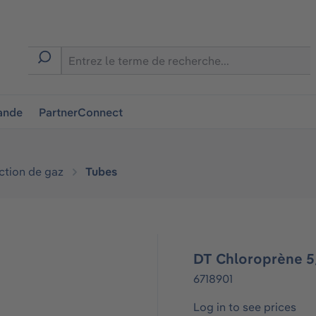
ion
ande
PartnerConnect
ction de gaz
Tubes
DT Chloroprène 5/
6718901
Log in to see prices