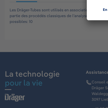
Les Dräger-Tubes sont utilisés en association avec une
partie des procédés classiques de l’analyse des gaz. 
possibles: 10
La technologie
Assistanc
pour la vie
Conseil e
Dräger S
Waldeggs
3097 Lie